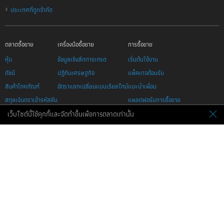
›
ประเทศที่ถูกจำกัด
ตลาดซื้อขาย
เครื่องมือซื้อขาย
การซื้อขาย
หุ้น
ข้อมูลเชิงลึกการเทรด
เริ่มต้นใช้งาน
ดัชนี
ปฏิทินเศรษฐกิจ
แพ็คเกจต้อนรับ
สินค้าโภคภัณฑ์
อัตราแลกเปลี่ยนแบบเรียลไทม์
แนะนำเพื่อน
สกุลเงินตราเข้ารหัสลับ
แพลตฟอร์มการซื้อขาย
สกุลเงิน
เว็บไซต์นี้ใช้คุกกี้และจัดทำขึ้นเพื่อการตลาดเท่านั้น
เทรดอย่างปลอดภัย
ETFs
ราคา
บริษัทของเรา
ความช่วยเหลือ
เกี่ยวกับเรา
ติดต่อเรา
การสนับสนุน
สนับสนุนและคำถามที่พบบ่อย
ข้อเสนอของบริษัทในเครือ
วิธีการชำระเงิน